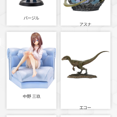
バージル
アスナ
中野 三玖
エコー