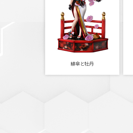
緋傘と牡丹