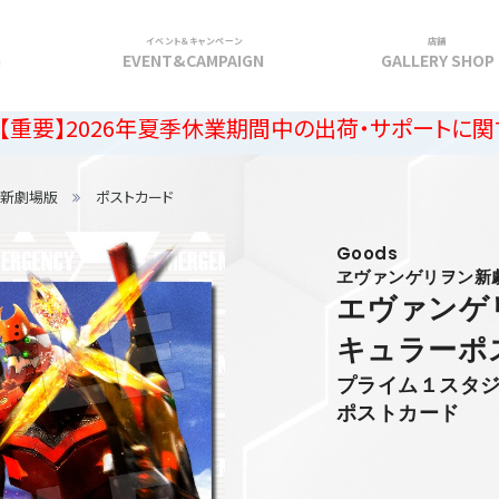
イベント＆キャンペーン
店舗
G
EVENT&CAMPAIGN
GALLERY SHOP
26年夏季休業期間中の出荷・サポートに関するご案内
ン新劇場版
ポストカード
Goods
ヱヴァンゲリヲン新
エヴァンゲ
キュラーポ
プライム１スタジ
ポストカード