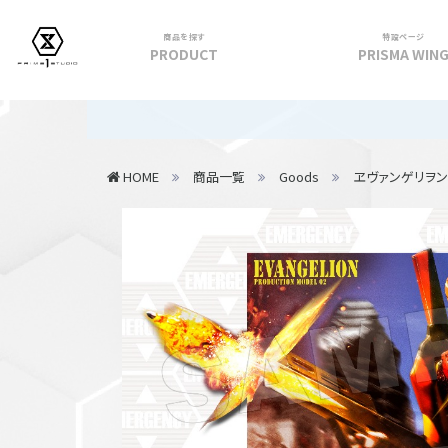
商品を探す
特設ページ
PRODUCT
PRISMA WIN
フィギュア
【重要】20
PRIME 1 STATUE
HOME
商品一覧
Goods
ヱヴァンゲリヲ
PRISMA WING
CUTIE1
PRIME COLLECTIBLE FIGURE
VIEW ALL...
アパレル
トップス
パンツ
スカート
アウター