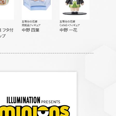
五等分の花嫁
五等分の花嫁
完成品フィギュア
Cutie1+フィギュア
タ付
中野 四葉
中野 一花
ップ