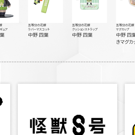
嫁
五等分の花嫁
五等分の花嫁
五等分の花嫁
ィギュア
ラバーマスコット
クッションストラップ
マグカップ
四葉
中野 四葉
中野 四葉
中野 四葉 フ
きマグカ