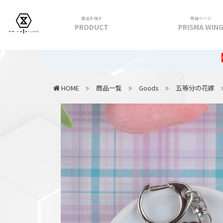
商品を探す
特設ページ
PRODUCT
PRISMA WIN
フィギュア
【重要】202
PRIME 1 STATUE
HOME
商品一覧
Goods
五等分の花嫁
PRISMA WING
CUTIE1
PRIME COLLECTIBLE FIGURE
VIEW ALL...
アパレル
トップス
パンツ
スカート
アウター