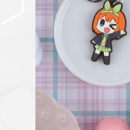
セットアップ
シューズ
バッグ
その他
VIEW ALL...
グッズ
アクリルキーホルダー
クリアファイル
ステッカー
フィギュアベース
ラバーマスコット
VIEW ALL...
スタチューはこち
ら