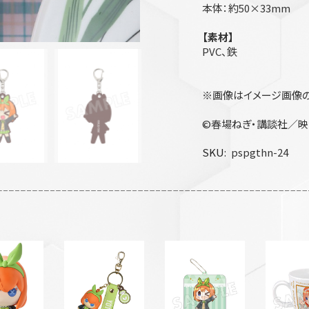
本体：約50×33mm
【素材】
PVC、鉄
※画像はイメージ画像の
©春場ねぎ・講談社／映
SKU
pspgthn-24