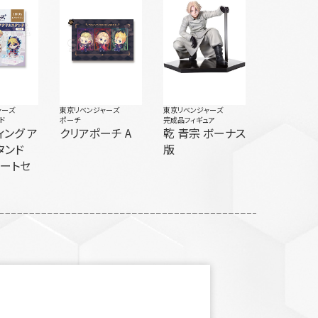
ャーズ
東京リベンジャーズ
東京リベンジャーズ
ド
ポーチ
完成品フィギュア
ィング ア
クリアポーチ A
乾 青宗 ボーナス
タンド
版
リートセ