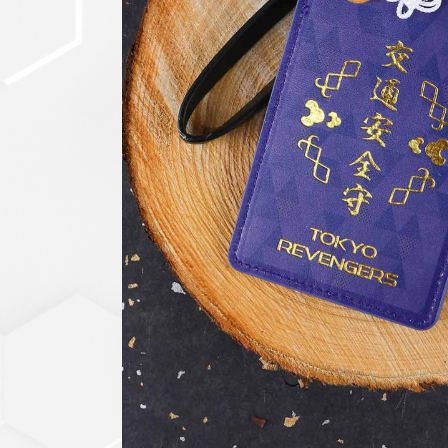
セットアップ
シューズ
バッグ
その他
VIEW ALL...
グッズ
アクリルキーホルダー
クリアファイル
ステッカー
フィギュアベース
ラバーマスコット
VIEW ALL...
スタチューはこち
ら