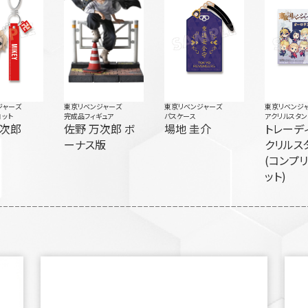
ジャーズ
東京リベンジャーズ
東京リベンジャーズ
東京リベンジ
コット
完成品フィギュア
パスケース
アクリルスタン
万次郎
佐野 万次郎 ボ
場地 圭介
トレーデ
ーナス版
クリルス
(コンプ
ット)