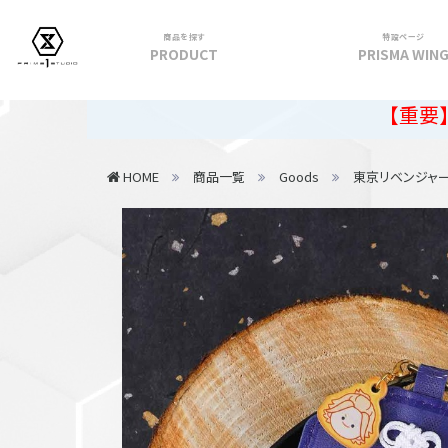
商品を探す
特設ページ
PRODUCT
PRISMA WIN
フィギュア
【重要】2026年夏
PRIME 1 STATUE
HOME
商品一覧
Goods
東京リベンジャ
PRISMA WING
CUTIE1
PRIME COLLECTIBLE FIGURE
VIEW ALL...
アパレル
トップス
パンツ
スカート
アウター