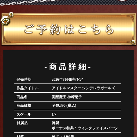
-商品詳細-
発売時期
2026年8月発売予定
作品タイトル
アイドルマスター シンデレラガールズ
商品名
覚醒魔王 神崎蘭子
商品価格
￥49,390 (税込)
スケール
1/7
付属品
特製
ボーナス特典：ウィンクフェイスパーツ
材質
PVC・ABS等