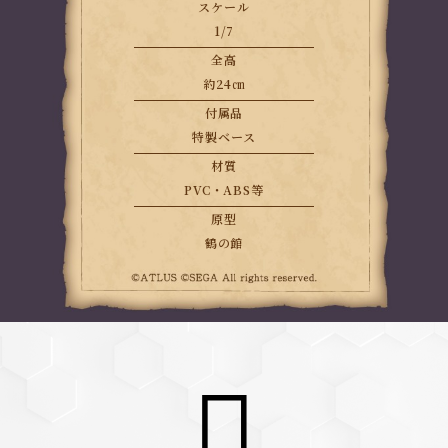
スケール
1/7
全高
約24㎝
付属品
特製ベース
材質
PVC・ABS等
原型
鶴の館