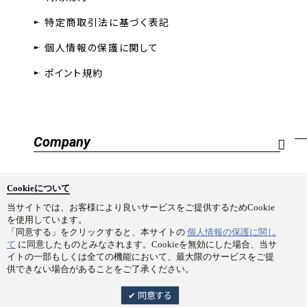
特定商取引法に基づく表記
個人情報の保護に関して
ポイント規約
Company
会社概要
Cookieについて
採用情報
当サイトでは、お客様により良いサービスをご提供するためCookie
を使用しています。
お問い合わせ
「同意する」をクリックすると、本サイトの
個人情報の保護に関し
て
に同意したものとみなされます。Cookieを無効にした場合、当サ
イトの一部もしくは全ての機能において、最大限のサービスをご提
供できない場合があることをご了承ください。
同意する
Copyright © Prime 1 Studio Co.,Ltd. All rights reserved.