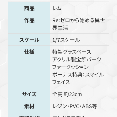
商品
レム
作品
Re:ゼロから始める異世
界生活
スケール
1/7スケール
仕様
特製グラスベース
アクリル製宝飾パーツ
ファークッション
ボーナス特典：スマイル
フェイス
サイズ
全高 約23cm
素材
レジン・PVC・ABS等