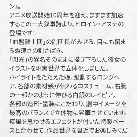
ン』。
アニメ放送開始10周年を迎え、ますます加速
するこの一大叙事詩より、ヒロイン・アスナの
登場です！
「血盟騎士団」の副団長がみせる、目にも留ま
らぬ速さの剣さばき。
「閃光」の異名そのままに描き下ろした彼女の
イラストを現実世界で立体化しました。
ハイライトをたたえた瞳、躍動するロングヘ
ア、各部の素材感が伝わるコスチューム、右腕
の一部かのように伸びる白銀のレイピア。
各部の造形・塗装にこだわり、劇中イメージを
最高のバランスで立体物に昇華させています。
疾風を思わせるエフェクトが付いた特製ベー
スと合わせて、作品世界を間近でお楽しみくだ