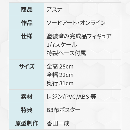
商品
アスナ
作品
ソードアート・オンライン
仕様
塗装済み完成品フィギュア
1/7スケール
特製ベース付属
サイズ
全高 28cm
全幅 22cm
奥行 31cm
素材
レジン/PVC/ABS 等
特典
B3布ポスター
原型制作
香田一成