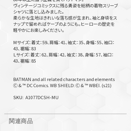
ヴィンテージコミックスに残る勇姿を総柄の着物スリーブ
シャツに落とし込みました。
柔らかな生地はきれいな落ち感が生まれ、袖と身頃をス
ナップで留めればケープのようにも。ヒーローの歴史を
軽やかにお楽しみください。
Mサイズ：着丈：59、肩幅：41、袖丈：35、身幅：55、袖口：
43、裾幅：83
Ｌサイズ：着丈：62、肩幅：42、袖丈：38、身幅：57、袖口：
43、裾幅：85
BATMAN and all related characters and elements
Ⓒ & ™ DC Comics. WB SHIELD: Ⓒ & ™ WBEI. (s21)
SKU
A1077DCSH-MU
関連商品