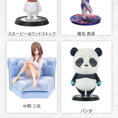
スヌーピー＆ウッドストック
椎名 真昼
中野 三玖
パンダ