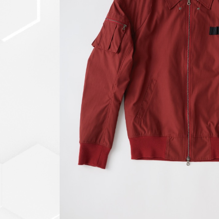
セットアップ
シューズ
バッグ
その他
VIEW ALL...
グッズ
アクリルキーホルダー
クリアファイル
ステッカー
フィギュアベース
ラバーマスコット
VIEW ALL...
スタチューはこち
ら