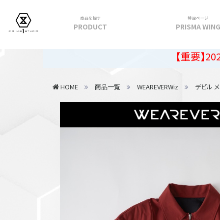
商品を探す
特設ページ
PRODUCT
PRISMA WIN
フィギュア
【重要】2026年夏季休
PRIME 1 STATUE
HOME
商品一覧
WEAREVERWiz
デビル 
PRISMA WING
CUTIE1
PRIME COLLECTIBLE FIGURE
VIEW ALL...
アパレル
トップス
パンツ
スカート
アウター