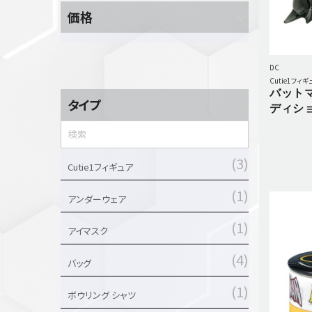
セットアップ
価格
シューズ
バッグ
DC
その他
Cutie1フィギ
バット
VIEW ALL...
グッズ
タイプ
ディショ
アクリルキーホルダー
3
クリアファイル
Cutie1フィギュア
ステッカー
1
アンダーウェア
フィギュアベース
ラバーマスコット
1
アイマスク
VIEW ALL...
スタチューはこち
4
バッグ
ら
1
ボウリング シャツ