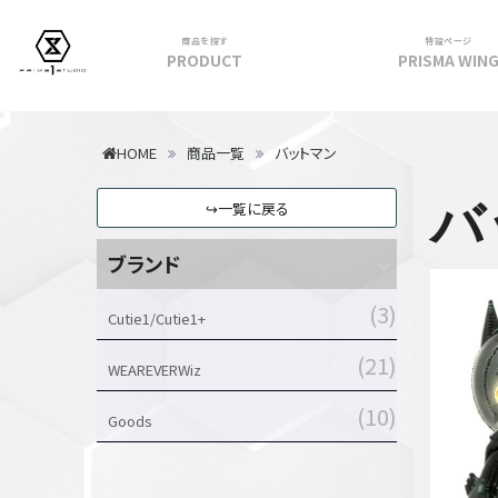
商品を探す
特設ページ
PRODUCT
PRISMA WIN
フィギュア
HOME
商品一覧
バットマン
PRIME 1 STATUE
バ
↪一覧に戻る
PRISMA WING
CUTIE1
ブランド
PRIME COLLECTIBLE FIGURE
3
VIEW ALL...
Cutie1/Cutie1+
アパレル
21
WEAREVERWiz
トップス
10
パンツ
Goods
スカート
アウター