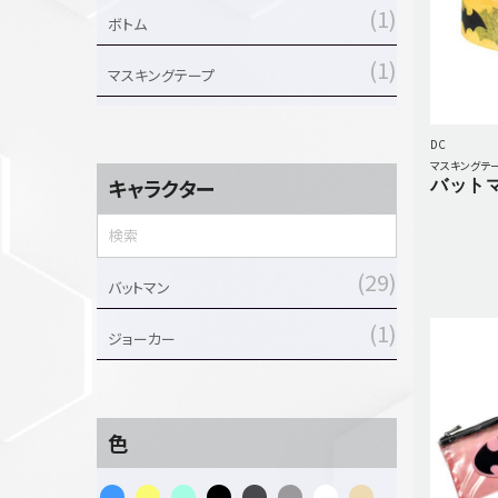
1
ボトム
1
マスキングテープ
5
マスク付ポーチ
DC
2
マスキングテ
ポーチ
バット
キャラクター
1
ロングスカート
3
29
シャツ
バットマン
3
1
シューズ
ジョーカー
2
スカート
5
T-シャツ
色
1
トップス&ボトムセット