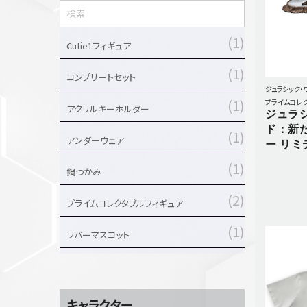
1
Cutie1フィギュア
1
コンプリートセット
ジュラシック・
1
プライムコレ
アクリルキーホルダー
ジュラ
ド：新
1
アンダーウェア
ー リミ
1
鍋つかみ
2
プライムコレクタブルフィギュア
1
ラバーマスコット
2
ステッカー
2
シャツ
キャラクター