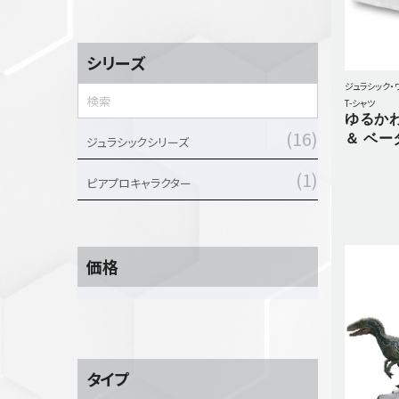
セットアップ
シューズ
シリーズ
バッグ
ジュラシック・
その他
T-シャツ
ゆるかわ
VIEW ALL...
グッズ
16
＆ ベー
ジュラシックシリーズ
1
アクリルキーホルダー
ピアプロキャラクター
クリアファイル
ステッカー
フィギュアベース
価格
ラバーマスコット
VIEW ALL...
スタチューはこち
ら
タイプ