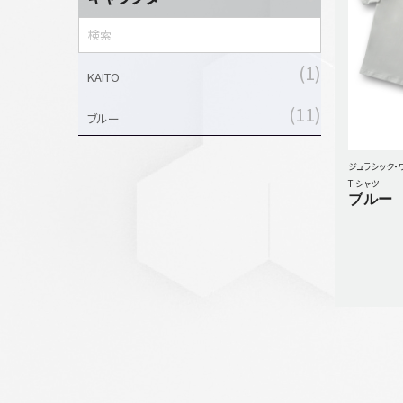
1
スカート
2
1
T-シャツ
KAITO
1
11
タオル
ブルー
1
トレーナー
ジュラシック・
T-シャツ
ブルー