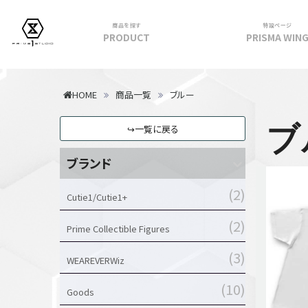
商品を探す
特設ページ
PRODUCT
PRISMA WIN
フィギュア
HOME
商品一覧
ブルー
PRIME 1 STATUE
ブ
↪一覧に戻る
PRISMA WING
CUTIE1
ブランド
PRIME COLLECTIBLE FIGURE
2
VIEW ALL...
Cutie1/Cutie1+
アパレル
2
Prime Collectible Figures
トップス
3
パンツ
WEAREVERWiz
スカート
10
Goods
アウター