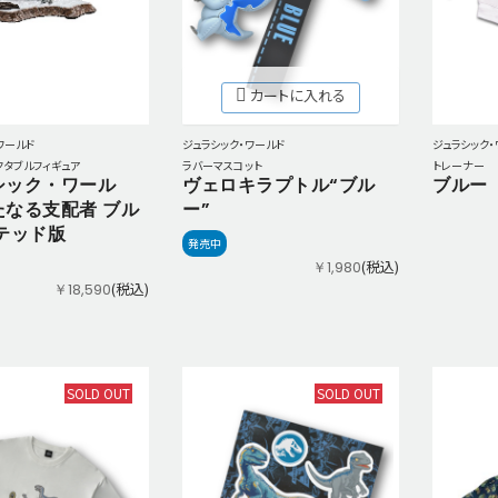
カートに入れる
ジュラシック・ワールド
ワールド
ジュラシック・
ラバーマスコット
クタブルフィギュア
トレーナー
ヴェロキラプトル“ブル
シック・ワール
ブルー
ー”
たなる支配者 ブル
テッド版
発売中
(税込)
￥1,980
(税込)
￥18,590
SOLD OUT
SOLD OUT