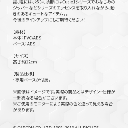
論、瞳にはボタン、頭部にはCutie1シリーズでおなじみの
ジッパーなどシリーズのエッセンスを取り入れながら、動
きのあるキュートなアイテム。。
今後のラインアップにもご期待ください！
【素材】
本体：PVC/ABS
ベース：ABS
【サイズ】
高さ:約12cm
【製品仕様】
・専用ベースが付属。
※画像はイメージです。実際の商品とはデザイン・仕様が
一部異なる場合がございます。
※ご使用のモニターにより実際の色と違って見える場合
があります。
© CAPCOM CO., LTD. 1998, 2019 ALL RIGHTS