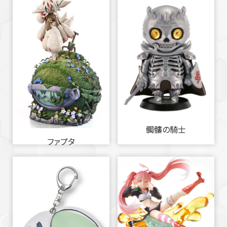
髑髏の騎士
ファプタ