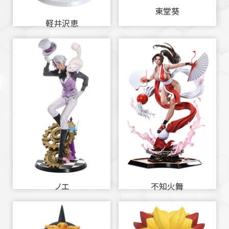
東堂葵
軽井沢恵
ノエ
不知火舞