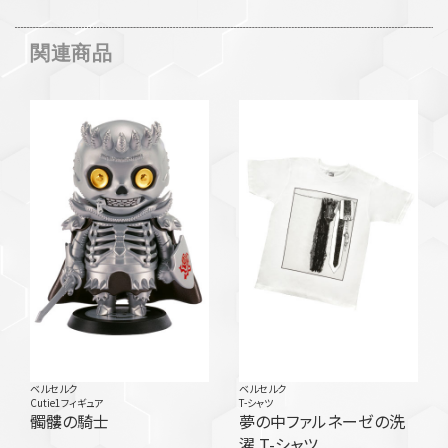
関連商品
ベルセルク
ベルセルク
Cutie1フィギュア
T-シャツ
髑髏の騎士
夢の中ファルネーゼの洗
濯 T-シャツ