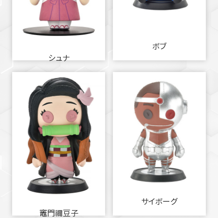
ボブ
シュナ
サイボーグ
竈門禰豆子