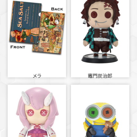
メラ
竈門炭治郎