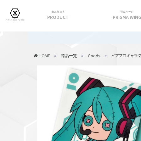
商品を探す
特設ページ
PRODUCT
PRISMA WIN
フィギュア
【重要】
PRIME 1 STATUE
HOME
商品一覧
Goods
ピアプロキャラク
PRISMA WING
CUTIE1
PRIME COLLECTIBLE FIGURE
VIEW ALL...
アパレル
トップス
パンツ
スカート
アウター