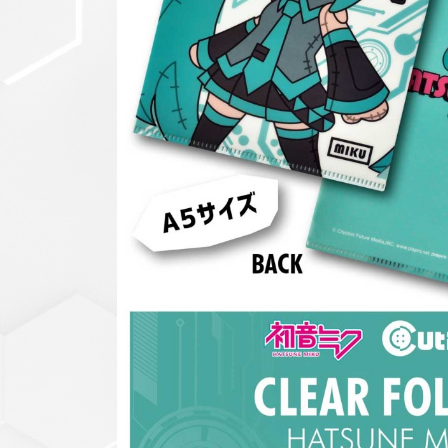
セットアップ
シューズ
バッグ
その他
VIEW ALL...
グッズ
アクリルキーホルダー
クリアファイル
ステッカー
フィギュアベース
ラバーマスコット
VIEW ALL...
スタチューはこち
ら