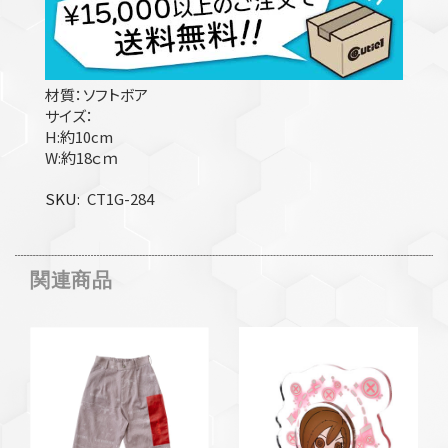
材質：ソフトボア
サイズ：
H:約10cm
W:約18ｃｍ
SKU
CT1G-284
関連商品