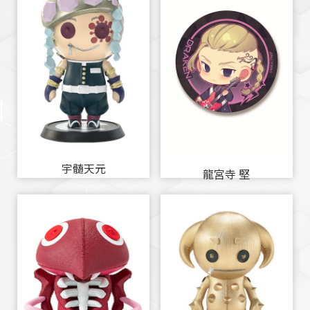
宇髄天元
龍宮寺 堅