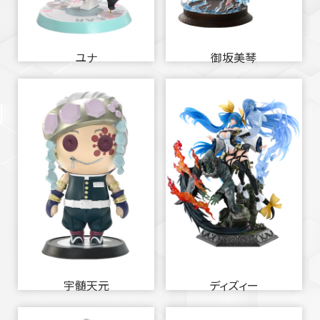
ユナ
御坂美琴
宇髄天元
ディズィー