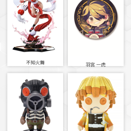
不知火舞
羽宮 一虎