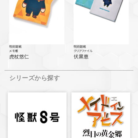
呪術廻戦
呪術廻戦
メモ帳
クリアファイル
虎杖悠仁
伏黒恵
シリーズから探す