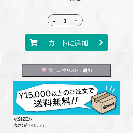
-
+
カートに追加
欲しい物リストに追加
≪SIZE≫
高さ：約14.5ｃｍ