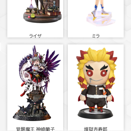
ライザ
ミラ
覚醒魔王 神崎蘭子
煉獄杏寿郎