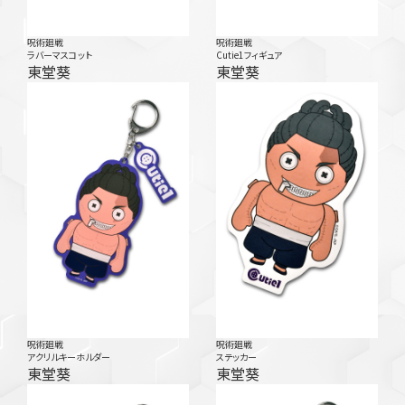
呪術廻戦
呪術廻戦
ラバーマスコット
Cutie1フィギュア
東堂葵
東堂葵
呪術廻戦
呪術廻戦
アクリルキーホルダー
ステッカー
東堂葵
東堂葵