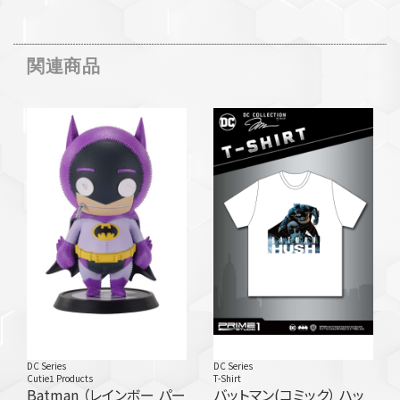
関連商品
DC Series
DC Series
Cutie1 Products
T-Shirt
Batman （レインボー パー
バットマン(コミック） ハッ