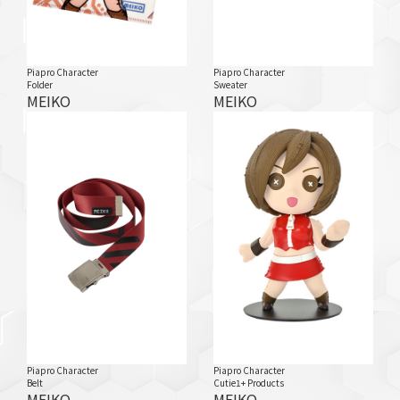
Piapro Character
Piapro Character
Folder
Sweater
MEIKO
MEIKO
Piapro Character
Piapro Character
Belt
Cutie1+ Products
MEIKO
MEIKO