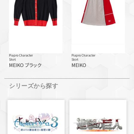
Piapro Character
Piapro Character
Shirt
Skirt
MEIKO ブラック
MEIKO
シリーズから探す