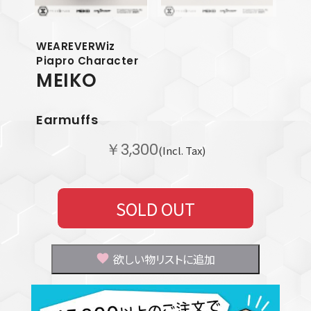
WEAREVERWiz
Piapro Character
MEIKO
Earmuffs
￥3,300
(Incl. Tax)
SOLD OUT
欲しい物リストに追加