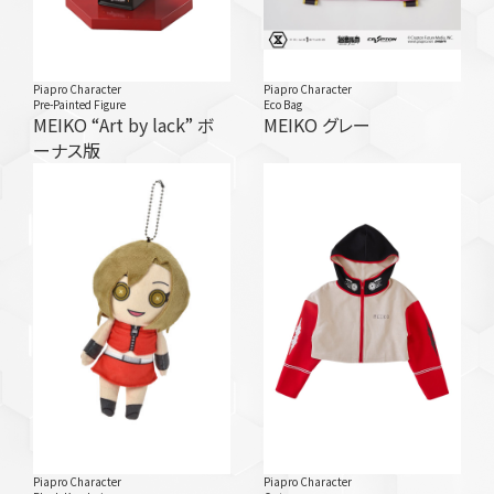
Piapro Character
Piapro Character
Pre-Painted Figure
Eco Bag
MEIKO “Art by lack” ボ
MEIKO グレー
ーナス版
Piapro Character
Piapro Character