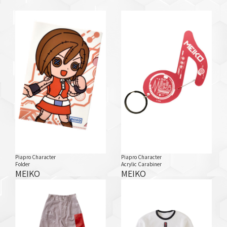
Piapro Character
Piapro Character
Folder
Acrylic Carabiner
MEIKO
MEIKO