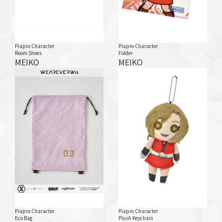
Piapro Character
Piapro Character
Room Shoes
Folder
MEIKO
MEIKO
Piapro Character
Piapro Character
Eco Bag
Plush Keychain