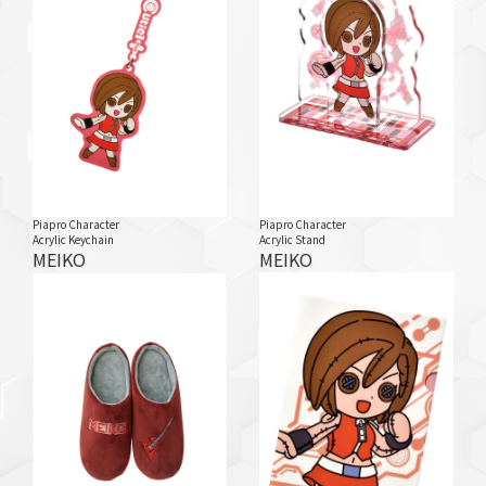
Piapro Character
Piapro Character
Acrylic Keychain
Acrylic Stand
MEIKO
MEIKO