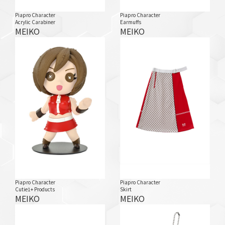
Piapro Character
Piapro Character
Acrylic Carabiner
Earmuffs
MEIKO
MEIKO
Piapro Character
Piapro Character
Cutie1+ Products
Skirt
MEIKO
MEIKO