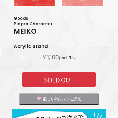
Goods
Piapro Character
MEIKO
Acrylic Stand
￥1,100
(Incl. Tax)
SOLD OUT
欲しい物リストに追加