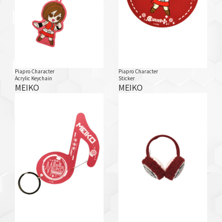
Piapro Character
Piapro Character
Acrylic Keychain
Sticker
MEIKO
MEIKO