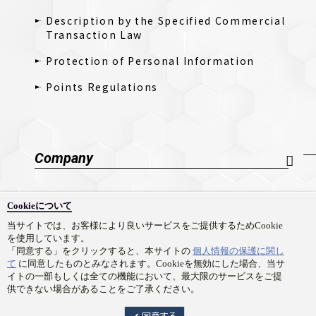
Description by the Specified Commercial
Transaction Law
Protection of Personal Information
Points Regulations
Company
Company Profile
Cookieについて
採用情報
当サイトでは、お客様により良いサービスをご提供するためCookie
を使用しています。
Contact Us
「同意する」をクリックすると、本サイトの
個人情報の保護に関し
て
に同意したものとみなされます。Cookieを無効にした場合、当サ
イトの一部もしくは全ての機能において、最大限のサービスをご提
供できない場合があることをご了承ください。
Copyright © Prime 1 Studio Co.,Ltd. All rights reserved.
同意する