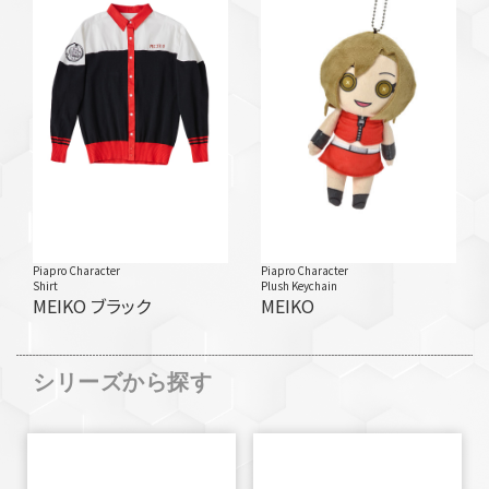
Piapro Character
Piapro Character
Shirt
Plush Keychain
MEIKO ブラック
MEIKO
シリーズから探す