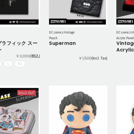
DC comics Vintage
DC comics V
Pouch
Acrylic Panel
グラフィック スー
Superman
Vinta
ン
Acryli
(税込)
￥3,000
(Incl. Tax)
￥1,500
L
XL
SOLD OUT