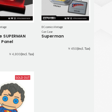
intage
DC comics Vintage
Can Case
ge SUPERMAN
Superman
c Panel
(Incl. Tax)
￥450
(Incl. Tax)
￥4,800
SOLD OUT