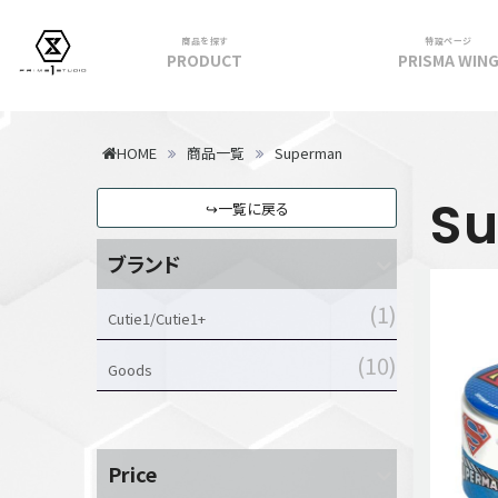
商品を探す
特設ページ
PRODUCT
PRISMA WIN
フィギュア
HOME
商品一覧
Superman
PRIME 1 STATUE
S
↪一覧に戻る
PRISMA WING
CUTIE1
ブランド
PRIME COLLECTIBLE FIGURE
1
VIEW ALL...
Cutie1/Cutie1+
アパレル
10
Goods
トップス
パンツ
スカート
Price
アウター