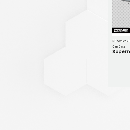
DC comics Vi
Can Case
Super