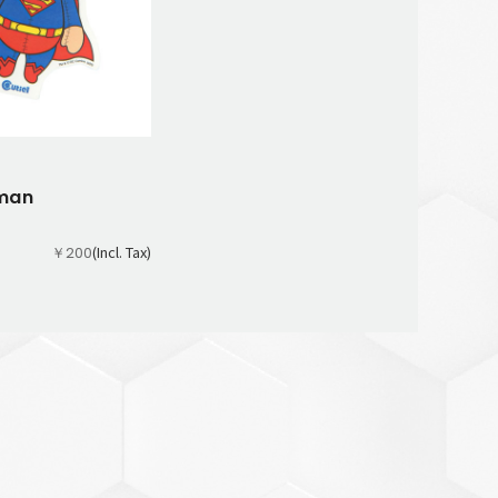
man
(Incl. Tax)
￥200