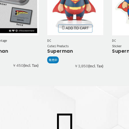
ADD TO CART
DC
ntage
DC
Cutie1 Products
Sticker
Superman
man
Super
発売中
(Incl. Tax)
￥450
(Incl. Tax)
￥3,850