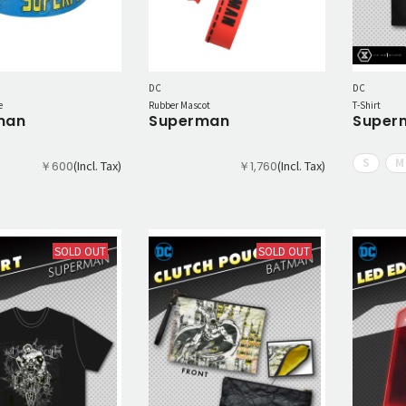
DC
DC
e
Rubber Mascot
T-Shirt
man
Superman
Super
S
M
(Incl. Tax)
(Incl. Tax)
￥600
￥1,760
SOLD OUT
SOLD OUT