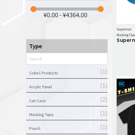
セットアップ
¥0.00 - ¥4364.00
シューズ
バッグ
Superman
その他
Masking Tap
Super
VIEW ALL...
グッズ
Type
アクリルキーホルダー
クリアファイル
1
Cutie1 Products
ステッカー
1
Acrylic Panel
フィギュアベース
ラバーマスコット
2
Can Case
VIEW ALL...
スタチューはこち
1
Masking Tape
ら
1
Pouch