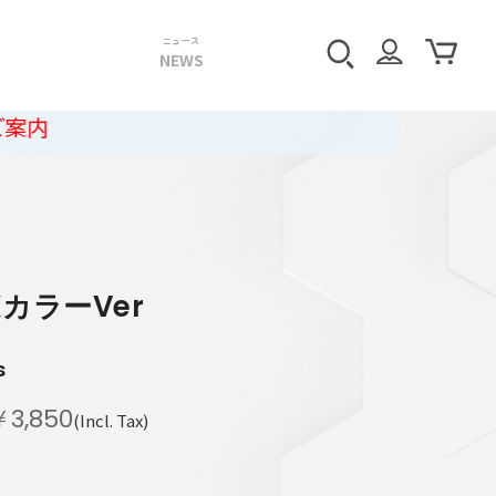
ニュース
NEWS
XカラーVer
s
￥3,850
(Incl. Tax)
間