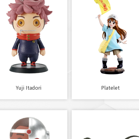
Yuji Itadori
Platelet