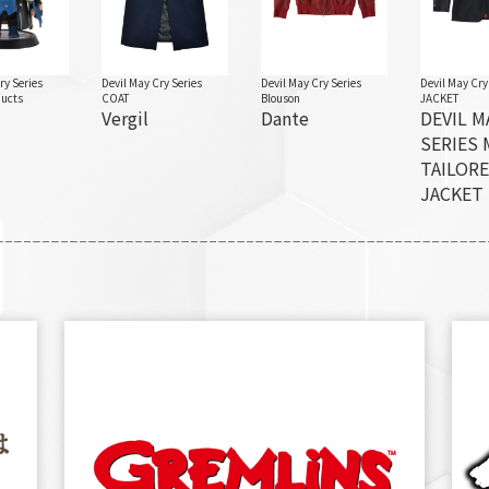
ry Series
Devil May Cry Series
Devil May Cry Series
Devil May Cry
ducts
COAT
Blouson
JACKET
Vergil
Dante
DEVIL M
SERIES
TAILOR
JACKET