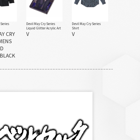
 Series
Devil May Cry Series
Devil May Cry Series
Liquid Glitter Acrylic Art
Shirt
AY CRY
V
V
 MENS
ED
 BLACK