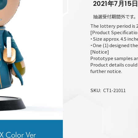
2021年7月15
抽選受付期間外です。
The lottery period is
[Product Specificatio
・Size approx. 4.5 inch
・One (1) designed th
[Notice]
Prototype samples ar
Product details coul
further notice.
SKU
CT1-21011