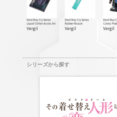
Devil May Cry Series
Devil May Cry Series
Devil May C
Liquid Glitter Acrylic Art
Rubber Mascot
Cutie1 Pro
Vergil
Vergil
Vergil
シリーズから探す