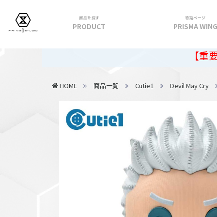
商品を探す
特設ページ
PRODUCT
PRISMA WIN
フィギュア
【重要】2026年
PRIME 1 STATUE
HOME
商品一覧
Cutie1
Devil May Cry
PRISMA WING
CUTIE1
PRIME COLLECTIBLE FIGURE
VIEW ALL...
アパレル
トップス
パンツ
スカート
アウター