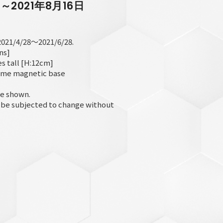
日～2021年8月16日
 2021/4/28～2021/6/28.
ns]
es tall [H:12cm]
eme magnetic base
e shown.
d be subjected to change without