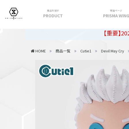
商品を探す
特設ページ
PRODUCT
PRISMA WIN
フィギュア
【重要】2026年夏季休
PRIME 1 STATUE
HOME
商品一覧
Cutie1
Devil May Cry
PRISMA WING
CUTIE1
PRIME COLLECTIBLE FIGURE
VIEW ALL...
アパレル
トップス
パンツ
スカート
アウター