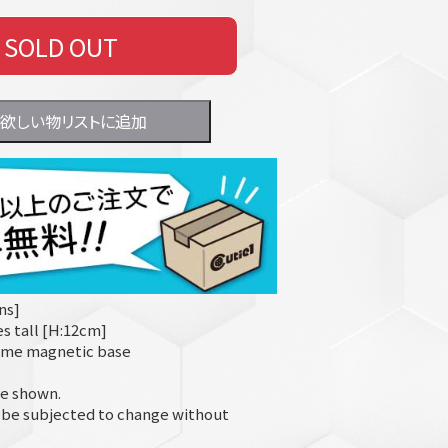
SOLD OUT
欲しい物リストに追加
ns]
es tall [H:12cm]
eme magnetic base
e shown.
d be subjected to change without