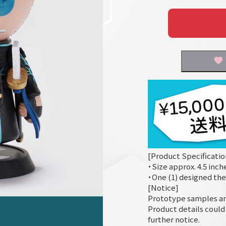
[Product Specificatio
・Size approx. 4.5 inch
・One (1) designed th
[Notice]
Prototype samples ar
Product details coul
further notice.