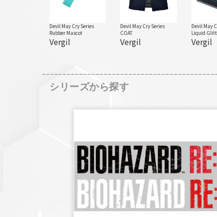
Devil May Cry Series
Devil May Cry Series
Devil May C
Rubber Mascot
COAT
Liquid Glitt
Vergil
Vergil
Vergil
シリーズから探す