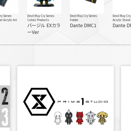
ry Series
Devil May Cry Series
Devil May Cry Series
Devil May Cry
er Acrylic Art
Cutie1 Products
Folder
Acrylic Stand
バージル EXカラ
Dante DMC1
Dante 
ーVer