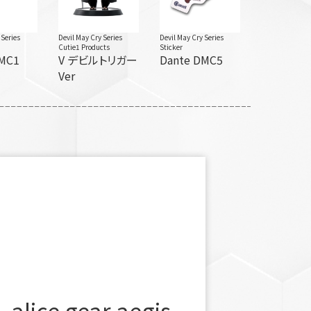
 Series
Devil May Cry Series
Devil May Cry Series
Cutie1 Products
Sticker
DMC1
V デビルトリガー
Dante DMC5
Ver
alice gear aegis