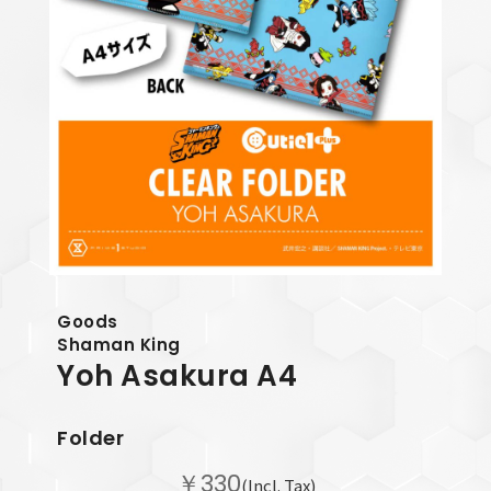
Goods
Shaman King
Yoh Asakura
A4
Folder
￥330
(Incl. Tax)