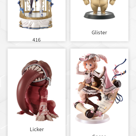
Glister
416
Licker