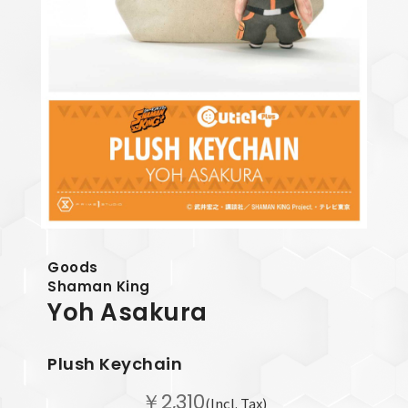
Goods
Shaman King
Yoh Asakura
Plush Keychain
￥2,310
(Incl. Tax)