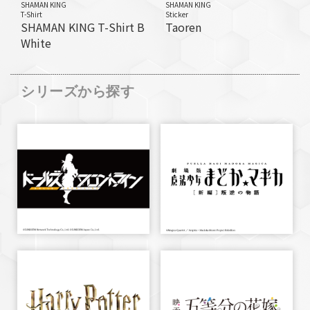
SHAMAN KING
SHAMAN KING
T-Shirt
Sticker
SHAMAN KING T-Shirt B
Taoren
White
シリーズから探す