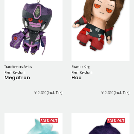
Transformers Series
Shaman King
Plush Keychain
Plush Keychain
Megatron
Hao
(Incl. Tax)
(Incl. Tax)
￥2,310
￥2,310
SOLD OUT
SOLD OUT