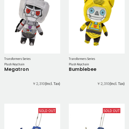
Transformers Series
Transformers Series
Plush Keychain
Plush Keychain
Megatron
Bumblebee
(Incl. Tax)
(Incl. Tax)
￥2,310
￥2,310
SOLD OUT
SOLD OUT