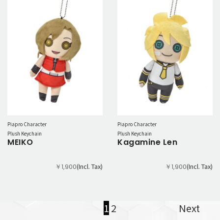
Piapro Character
Piapro Character
Plush Keychain
Plush Keychain
MEIKO
Kagamine Len
(Incl. Tax)
(Incl. Tax)
￥1,900
￥1,900
1
2
Next