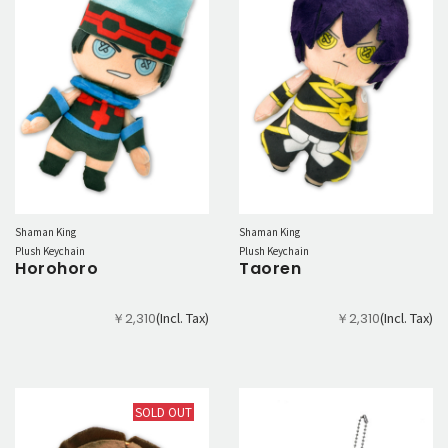
Shaman King
Shaman King
Plush Keychain
Plush Keychain
Horohoro
Taoren
(Incl. Tax)
(Incl. Tax)
￥2,310
￥2,310
SOLD OUT