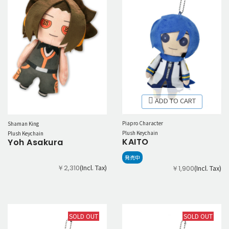
ADD TO CART
Piapro Character
Shaman King
Plush Keychain
Plush Keychain
KAITO
Yoh Asakura
発売中
(Incl. Tax)
￥2,310
(Incl. Tax)
￥1,900
SOLD OUT
SOLD OUT