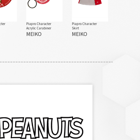
cter
Piapro Character
Piapro Character
Acrylic Carabiner
Skirt
MEIKO
MEIKO