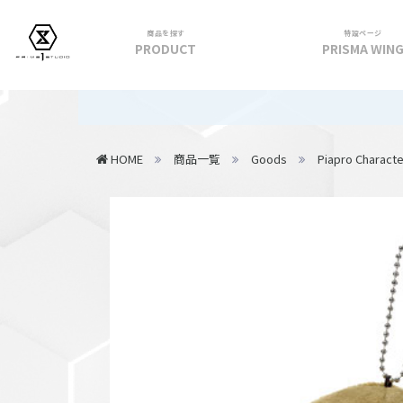
商品を探す
特設ページ
PRODUCT
PRISMA WIN
フィギュア
【重要】2
PRIME 1 STATUE
HOME
商品一覧
Goods
Piapro Characte
PRISMA WING
CUTIE1
PRIME COLLECTIBLE FIGURE
VIEW ALL...
アパレル
トップス
パンツ
スカート
アウター