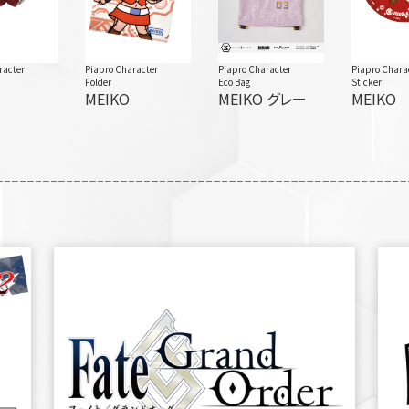
racter
Piapro Character
Piapro Character
Piapro Chara
Folder
Eco Bag
Sticker
MEIKO
MEIKO グレー
MEIKO