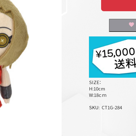
SIZE：
H:10cm
W:18ｃｍ
SKU
CT1G-284