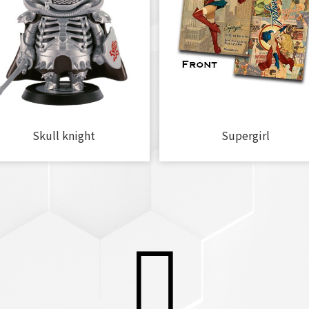
Skull knight
Supergirl