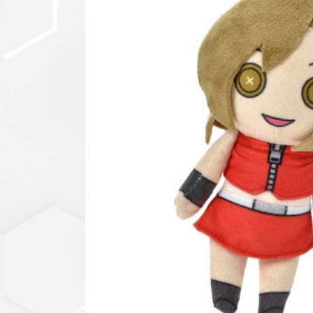
セットアップ
シューズ
バッグ
その他
VIEW ALL...
グッズ
アクリルキーホルダー
クリアファイル
ステッカー
フィギュアベース
ラバーマスコット
VIEW ALL...
スタチューはこち
ら