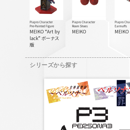
Piapro Character
Piapro Character
Piapro Cha
Pre-Painted Figure
Room Shoes
Earmuffs
MEIKO “Art by
MEIKO
MEIKO
lack” ボーナス
版
シリーズから探す