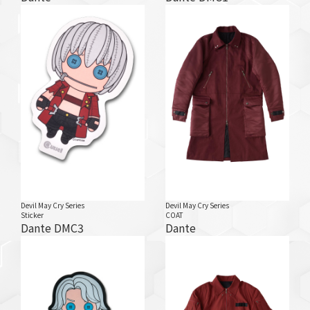
Devil May Cry Series
Devil May Cry Series
Sticker
COAT
Dante DMC3
Dante