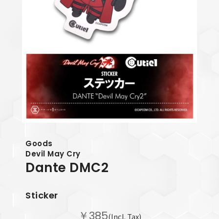
Goods
Devil May Cry
Dante
DMC2
Sticker
￥385
(Incl. Tax)