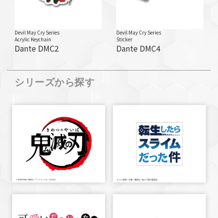
Devil May Cry Series
Devil May Cry Series
Acrylic Keychain
Sticker
Dante DMC2
Dante DMC4
シリーズから探す