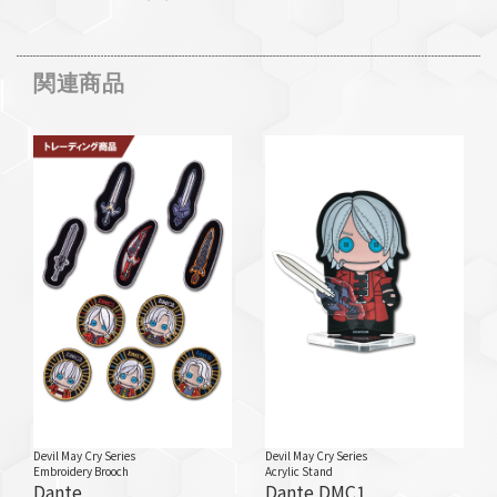
関連商品
Devil May Cry Series
Devil May Cry Series
Embroidery Brooch
Acrylic Stand
Dante
Dante DMC1