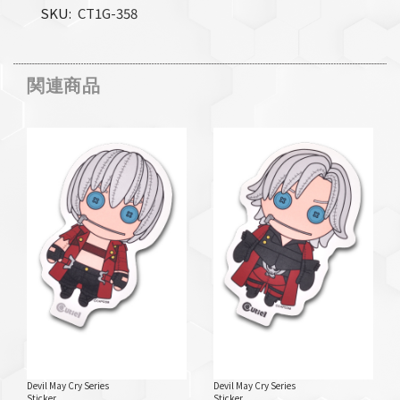
SKU
CT1G-358
関連商品
Devil May Cry Series
Devil May Cry Series
Sticker
Sticker