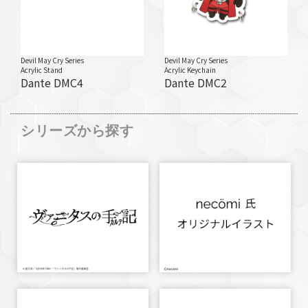
Devil May Cry Series
Devil May Cry Series
Acrylic Stand
Acrylic Keychain
Dante DMC4
Dante DMC2
シリーズから探す