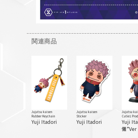
関連商品
Jujutsu kaisen
Jujutsu kaisen
Jujutsu kai
Rubber Keychain
Sticker
Cutie1 Pro
Yuji Itadori
Yuji Itadori
Yuji It
儺”Ver