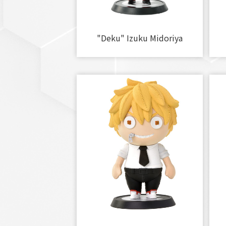
"Deku" Izuku Midoriya