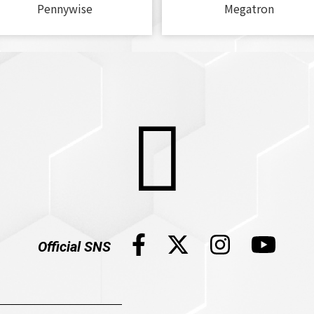
Pennywise
Megatron
Official SNS