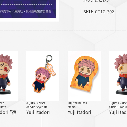
SKU
CT1G-392
sen
Jujutsu kaisen
Jujutsu kaisen
Jujutsu kais
ducts
Acrylic Keychain
Memo
Cutie1 Produ
adori ”宿
Yuji Itadori
Yuji Itadori
Yuji Itad