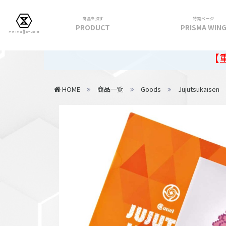
商品を探す
特設ページ
PRODUCT
PRISMA WIN
フィギュア
【重要】202
PRIME 1 STATUE
HOME
商品一覧
Goods
Jujutsukaisen
PRISMA WING
CUTIE1
PRIME COLLECTIBLE FIGURE
VIEW ALL...
アパレル
トップス
パンツ
スカート
アウター