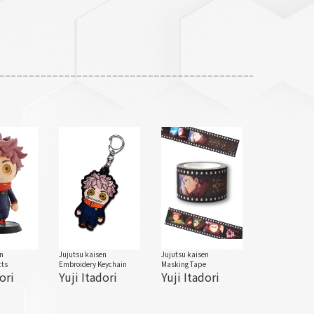
en
Jujutsu kaisen
Jujutsu kaisen
cts
Embroidery Keychain
Masking Tape
ori
Yuji Itadori
Yuji Itadori