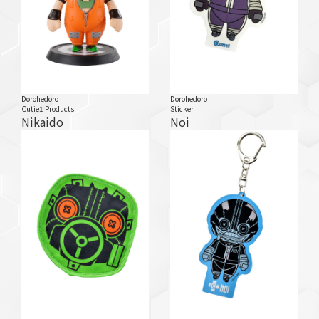
Dorohedoro
Dorohedoro
Cutie1 Products
Sticker
Nikaido
Noi