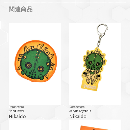
関連商品
Dorohedoro
Dorohedoro
Hand Towel
Acrylic Keychain
Nikaido
Nikaido