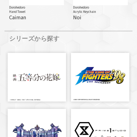
Dorohedoro
Dorohedoro
Hand Towel
Acrylic Keychain
Caiman
Noi
シリーズから探す