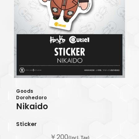
Goods
Dorohedoro
Nikaido
Sticker
￥200
(Incl. Tax)