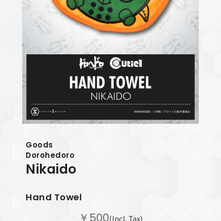
Goods
Dorohedoro
Nikaido
Hand Towel
￥500
(Incl. Tax)