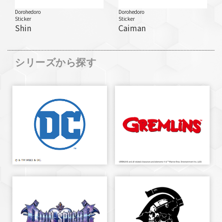
Dorohedoro
Dorohedoro
Sticker
Sticker
Shin
Caiman
シリーズから探す