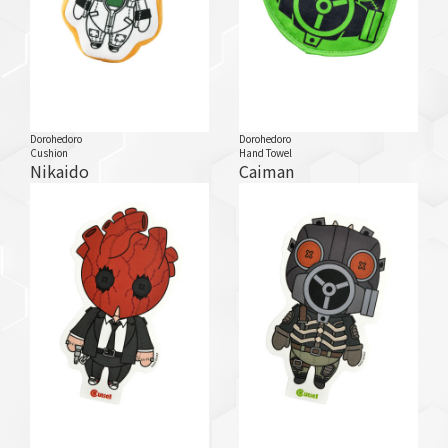
Dorohedoro
Dorohedoro
Cushion
Hand Towel
Nikaido
Caiman