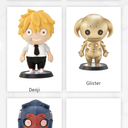
Glister
Denji