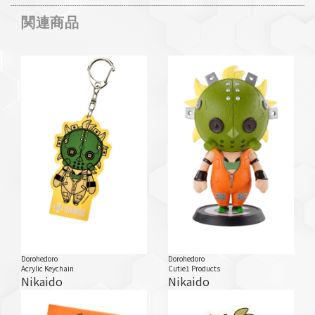
関連商品
Dorohedoro
Dorohedoro
Acrylic Keychain
Cutie1 Products
Nikaido
Nikaido