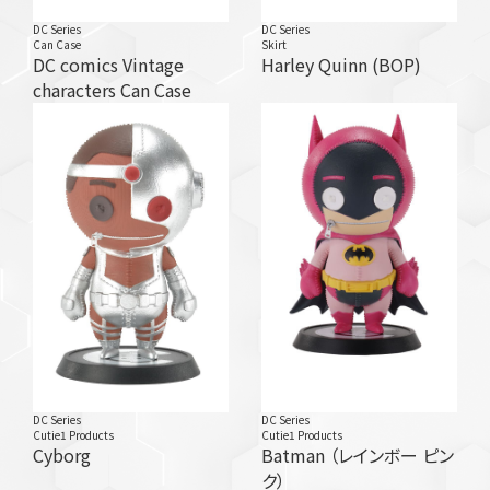
DC Series
DC Series
Can Case
Skirt
DC comics Vintage
Harley Quinn (BOP)
characters Can Case
DC Series
DC Series
Cutie1 Products
Cutie1 Products
Cyborg
Batman （レインボー ピン
ク）