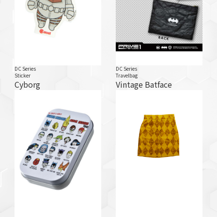
DC Series
DC Series
Sticker
Travelbag
Cyborg
Vintage Batface