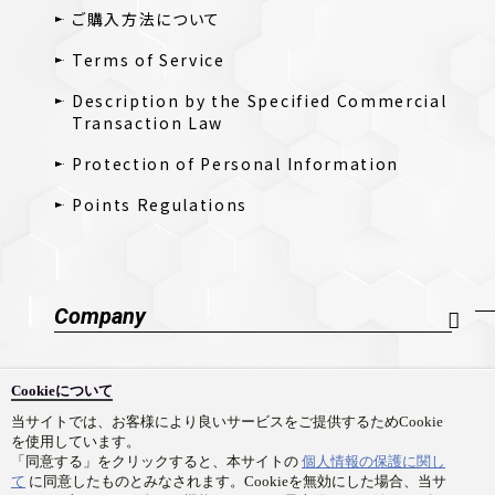
ご購入方法について
Terms of Service
Description by the Specified Commercial
Transaction Law
Protection of Personal Information
Points Regulations
Company
Company Profile
Cookieについて
採用情報
当サイトでは、お客様により良いサービスをご提供するためCookie
を使用しています。
Contact Us
「同意する」をクリックすると、本サイトの
個人情報の保護に関し
て
に同意したものとみなされます。Cookieを無効にした場合、当サ