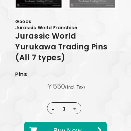
Goods
Jurassic World Franchise
Jurassic World
Yurukawa Trading Pins
(All 7 types)
Pins
￥550
(Incl. Tax)
-
+
Buy Now