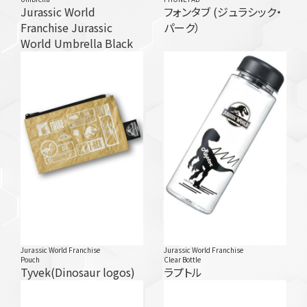
Jurassic World
フォンタブ (ジュラシック・
Franchise Jurassic
パーク）
World Umbrella Black
Jurassic World Franchise
Jurassic World Franchise
Pouch
Clear Bottle
Tyvek(Dinosaur logos)
ラプトル