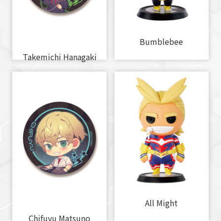
Bumblebee
Takemichi Hanagaki
All Might
Chifuyu Matsuno