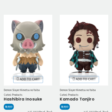
ADD TO CART
ADD TO CART
Demon Slayer:Kimetsu no Yaiba
Demon Slayer:Kimetsu no Yaiba
Cutie1 Products
Cutie1 Products
Hashibira Inosuke
Kamado Tanjiro
発売中
発売中
(Incl. Tax)
(Incl. Tax)