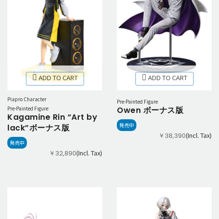
ADD TO CART
ADD TO CART
Piapro Character
Pre-Painted Figure
Pre-Painted Figure
Owen ボーナス版
Kagamine Rin “Art by
発売中
lack”ボーナス版
(Incl. Tax)
￥38,390
発売中
(Incl. Tax)
￥32,890