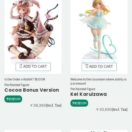
ADD TO CART
ADD TO CART
Is the Order a Rabbit? BLOOM
Welcome to the classroom where ability is
paramount
Pre-Painted Figure
Cocoa Bonus Version
Pre-Painted Figure
Kei Karuizawa
予約受付中
予約受付中
(Incl. Tax)
￥38,390
(Incl. Tax)
￥30,690