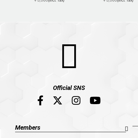
￥5,060
￥5,060
Official SNS
Members