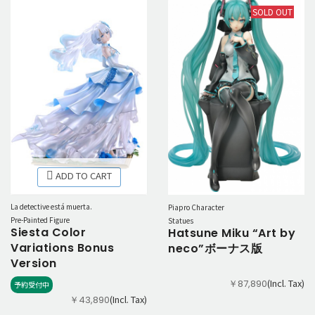
SOLD OUT
ADD TO CART
La detective está muerta.
Piapro Character
Pre-Painted Figure
Statues
Siesta Color
Hatsune Miku “Art by
Variations Bonus
neco”ボーナス版
Version
(Incl. Tax)
￥87,890
予約受付中
(Incl. Tax)
￥43,890