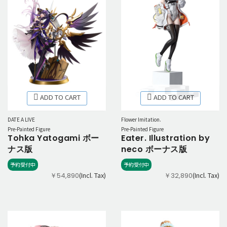
ADD TO CART
ADD TO CART
DATE A LIVE
Flower Imitation.
Pre-Painted Figure
Pre-Painted Figure
Tohka Yatogami ボー
Eater. Illustration by
ナス版
neco ボーナス版
予約受付中
予約受付中
(Incl. Tax)
(Incl. Tax)
￥54,890
￥32,890