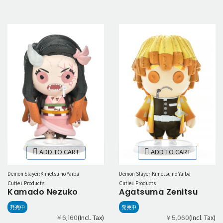
ADD TO CART
ADD TO CART
Demon Slayer:Kimetsu no Yaiba
Demon Slayer:Kimetsu no Yaiba
Cutie1 Products
Cutie1 Products
Kamado Nezuko
Agatsuma Zenitsu
発売中
発売中
(Incl. Tax)
(Incl. Tax)
￥6,160
￥5,060