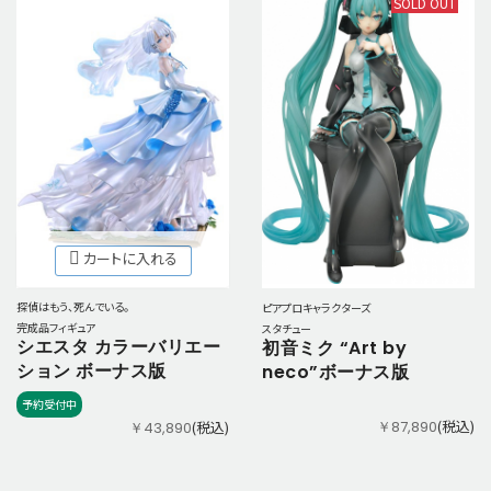
SOLD OUT
カートに入れる
探偵はもう、死んでいる。
ピアプロキャラクターズ
完成品フィギュア
スタチュー
シエスタ カラーバリエー
初音ミク “Art by
ション ボーナス版
neco”ボーナス版
予約受付中
(税込)
￥87,890
(税込)
￥43,890