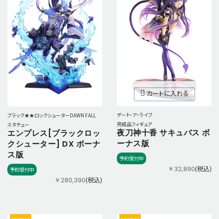
カートに入れる
デート・ア・ライブ
ブラック★★ロックシューターDAWN FALL
完成品フィギュア
スタチュー
夜刀神十香 サキュバス ボ
エンプレス[ブラックロッ
ーナス版
クシューター] DX ボーナ
ス版
予約受付中
(税込)
￥32,890
予約受付中
(税込)
￥280,390