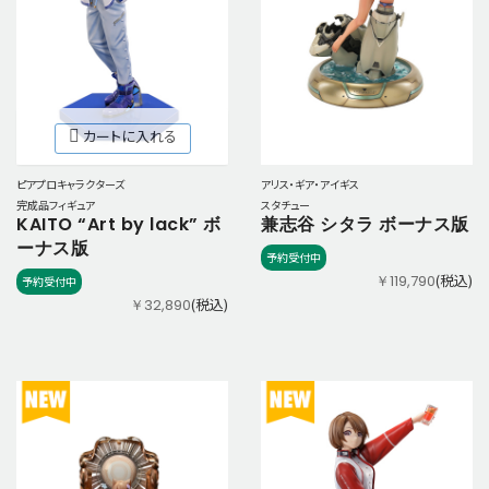
カートに入れる
ピアプロキャラクターズ
アリス・ギア・アイギス
完成品フィギュア
スタチュー
KAITO “Art by lack” ボ
兼志谷 シタラ ボーナス版
ーナス版
予約受付中
(税込)
￥119,790
予約受付中
(税込)
￥32,890