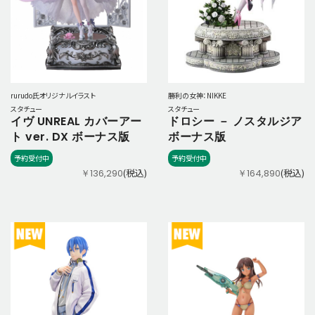
rurudo氏オリジナルイラスト
勝利の女神：NIKKE
スタチュー
スタチュー
イヴ UNREAL カバーアー
ドロシー － ノスタルジア
ト ver. DX ボーナス版
ボーナス版
予約受付中
予約受付中
(税込)
(税込)
￥136,290
￥164,890