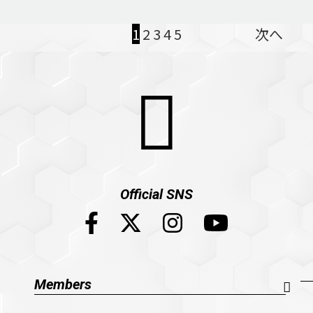
1
2
3
4
5
次へ
Official SNS
Members