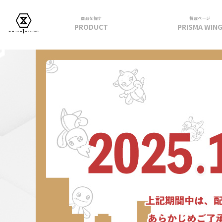
商品を探す
特設ページ
PRODUCT
PRISMA WIN
フィギュア
PRIME 1 STATUE
PRISMA WING
CUTIE1
PRIME COLLECTIBLE FIGURE
VIEW ALL...
アパレル
トップス
パンツ
スカート
アウター