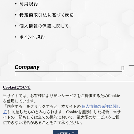
利用規約
特定商取引法に基づく表記
個人情報の保護に関して
ポイント規約
Company
会社概要
Cookieについて
採用情報
当サイトでは、お客様により良いサービスをご提供するためCookie
を使用しています。
お問い合わせ
「同意する」をクリックすると、本サイトの
個人情報の保護に関し
て
に同意したものとみなされます。Cookieを無効にした場合、当サ
イトの一部もしくは全ての機能において、最大限のサービスをご提
供できない場合があることをご了承ください。
Copyright © Prime 1 Studio Co.,Ltd. All rights reserved.
同意する