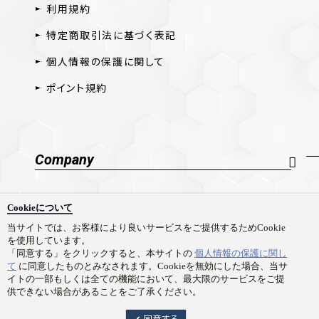
利用規約
特定商取引法に基づく表記
個人情報の保護に関して
ポイント規約
Company
会社概要
Cookieについて
採用情報
当サイトでは、お客様により良いサービスをご提供するためCookie
を使用しています。
お問い合わせ
「同意する」をクリックすると、本サイトの
個人情報の保護に関し
て
に同意したものとみなされます。Cookieを無効にした場合、当サ
イトの一部もしくは全ての機能において、最大限のサービスをご提
供できない場合があることをご了承ください。
Copyright © Prime 1 Studio Co.,Ltd. All rights reserved.
同意する