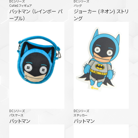
DCシリーズ
DCシリーズ
Cutie1フィギュア
バッグ
バットマン （レインボー パ
ジョーカー (ネオン) ストリ
ープル）
ング
DCシリーズ
DCシリーズ
パスケース
ステッカー
バットマン
バットマン