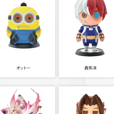
オットー
轟焦凍