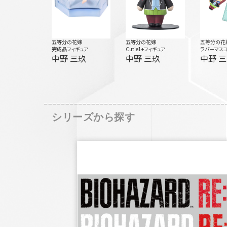
五等分の花嫁
五等分の花嫁
五等分の花
完成品フィギュア
Cutie1+フィギュア
ラバーマス
中野 三玖
中野 三玖
中野 
シリーズから探す