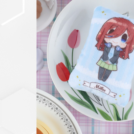
セットアップ
シューズ
バッグ
その他
VIEW ALL...
グッズ
アクリルキーホルダー
クリアファイル
ステッカー
フィギュアベース
ラバーマスコット
VIEW ALL...
スタチューはこち
ら