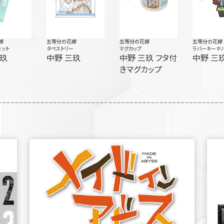
嫁
五等分の花嫁
五等分の花嫁
五等分の花嫁
コット
タペストリー
マグカップ
ラバーキーホ
三玖
中野 三玖
中野 三玖 フタ付
中野 三
きマグカップ