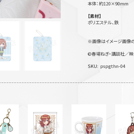
本体：約120×90mm
【素材】
ポリエステル、鉄
※画像はイメージ画像の
©春場ねぎ・講談社／映
SKU
pspgthn-04