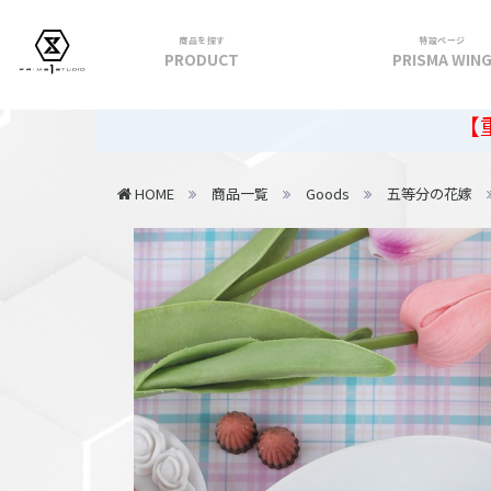
商品を探す
特設ページ
PRODUCT
PRISMA WIN
フィギュア
【重要】2026
PRIME 1 STATUE
HOME
商品一覧
Goods
五等分の花嫁
PRISMA WING
CUTIE1
PRIME COLLECTIBLE FIGURE
VIEW ALL...
アパレル
トップス
パンツ
スカート
アウター