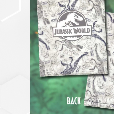
セットアップ
シューズ
バッグ
その他
VIEW ALL...
グッズ
アクリルキーホルダー
クリアファイル
ステッカー
フィギュアベース
ラバーマスコット
VIEW ALL...
スタチューはこち
ら