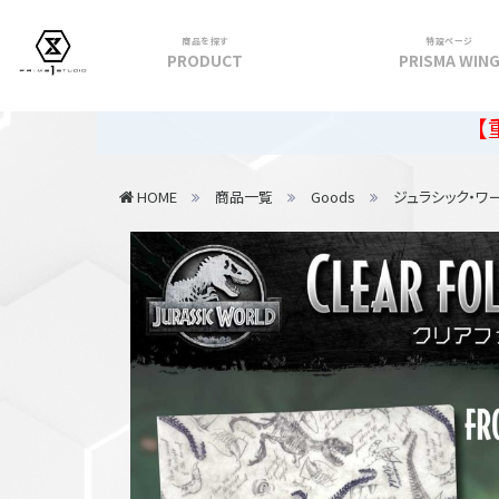
商品を探す
特設ページ
PRODUCT
PRISMA WIN
フィギュア
【重要】20
PRIME 1 STATUE
HOME
商品一覧
Goods
ジュラシック・ワ
PRISMA WING
CUTIE1
PRIME COLLECTIBLE FIGURE
VIEW ALL...
アパレル
トップス
パンツ
スカート
アウター