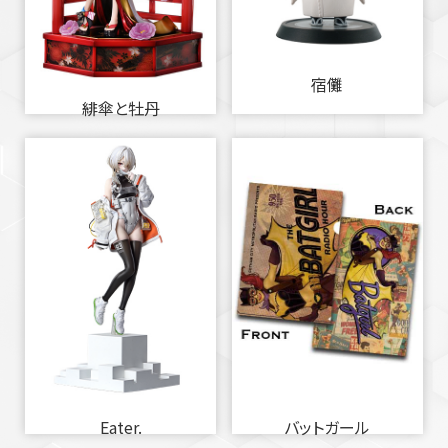
宿儺
緋傘と牡丹
Eater.
バットガール